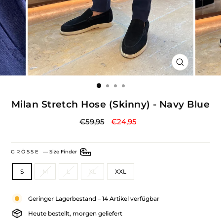
SCHLIESSE
ESC)
Milan Stretch Hose (Skinny) - Navy Blue
Normaler
Sonderpreis
€59,95
€24,95
Preis
GRÖSSE
—
Size Finder
S
M
L
XL
XXL
Geringer Lagerbestand – 14 Artikel verfügbar
Heute bestellt, morgen geliefert