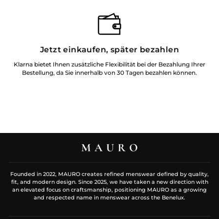
Jetzt einkaufen, später bezahlen
Klarna bietet Ihnen zusätzliche Flexibilität bei der Bezahlung Ihrer
Bestellung, da Sie innerhalb von 30 Tagen bezahlen können.
Founded in 2022, MAURO creates refined menswear defined by quality,
fit, and modern design. Since 2025, we have taken a new direction with
an elevated focus on craftsmanship, positioning MAURO as a growing
and respected name in menswear across the Benelux.