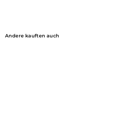
Andere kauften auch
Reduziert
Milan Stretch Hose
(Skinny) - Navy Blue